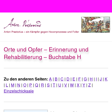
Unter dem Inhalt
Orte und Opfer – Erinnerung und
Rehabilitierung – Buchstabe H
Zu den anderen Seiten:
A
|
B
|
C
|
D
|
E
|
F
|
G
|
H
|
I
|
J
|
K
|
L
|
M
|
N
|
O
|
P
|
Q
|
R
|
S
|
T
|
U
|
V
|
W
|
X
|
Y
|
Z
|
Einzelschicksale