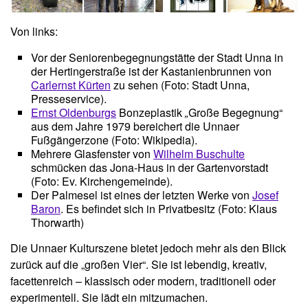
Von links:
Vor der Seniorenbegegnungstätte der Stadt Unna in
der Hertingerstraße ist der Kastanienbrunnen von
Carlernst Kürten
zu sehen (Foto: Stadt Unna,
Presseservice).
Ernst Oldenburgs
Bonzeplastik
„
Große Begegnung“
aus dem Jahre 1979 bereichert die Unnaer
Fußgängerzone (Foto: Wikipedia).
Mehrere Glasfenster von
Wilhelm Buschulte
schmücken das Jona-Haus in der Gartenvorstadt
(Foto: Ev. Kirchengemeinde).
Der Palmesel ist eines der letzten Werke von
Josef
Baron
. Es befindet sich in Privatbesitz (Foto: Klaus
Thorwarth)
Die Unnaer Kulturszene bietet jedoch mehr als den Blick
zurück auf die „großen Vier“. Sie ist lebendig, kreativ,
facettenreich – klassisch oder modern, traditionell oder
experimentell. Sie lädt ein mitzumachen.