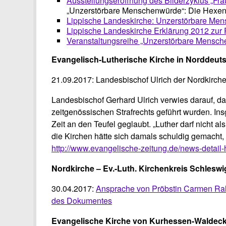
Ausstellungseröffnung des Bilderzyklus „Fr
„Unzerstörbare Menschenwürde“: Die Hexen
Lippische Landeskirche: Unzerstörbare M
Lippische Landeskirche Erklärung 2012 zur 
Veranstaltungsreihe „Unzerstörbare Mensc
Evangelisch-Lutherische Kirche in Norddeuts
21.09.2017: Landesbischof Ulrich der Nordkirc
Landesbischof Gerhard Ulrich verwies darauf, d
zeitgenössischen Strafrechts geführt wurden. In
Zeit an den Teufel geglaubt. „Luther darf nicht a
die Kirchen hätte sich damals schuldig gemacht,
http://www.evangelische-zeitung.de/news-detail-ho
Nordkirche – Ev.-Luth. Kirchenkreis Schlesw
30.04.2017:
Ansprache von Pröbstin Carmen Rahl
des Dokumentes
Evangelische Kirche von Kurhessen-Waldec