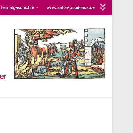
 Heimatgeschichte
www.anton-praetorius.de