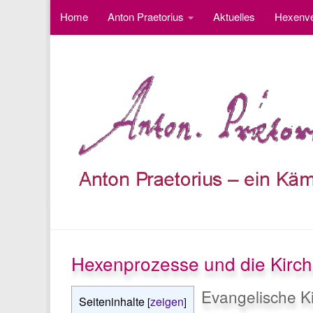
Home
Anton Praetorius
Aktuelles
Hexenve
Unter dem Inhalt
Fotos
Besucherzähler
Hexenprozesse und die Kirch
Evangelische K
Seiteninhalte
zeigen
[
]