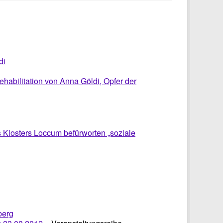
di
ehabilitation von Anna Göldi, Opfer der
 Klosters Loccum befürworten „soziale
berg