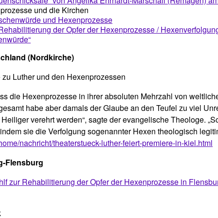
auenschicksale“ von Angelika Ehrhardt-Marschall (Remagen) a
prozesse und die Kirchen
enschenwürde und Hexenprozesse
Rehabilitierung der Opfer der Hexenprozesse / Hexenverfolgun
henwürde“
chland (Nordkirche)
he zu Luther und den Hexenprozessen
ass die Hexenprozesse in ihrer absoluten Mehrzahl von weltli
sgesamt habe aber damals der Glaube an den Teufel zu viel Unre
ls Heiliger verehrt werden“, sagte der evangelische Theologe. „
 indem sie die Verfolgung sogenannter Hexen theologisch legiti
me/nachricht/theaterstueck-luther-feiert-premiere-in-kiel.html
ig-Flensburg
f zur Rehabilitierung der Opfer der Hexenprozesse in Flensbu
k