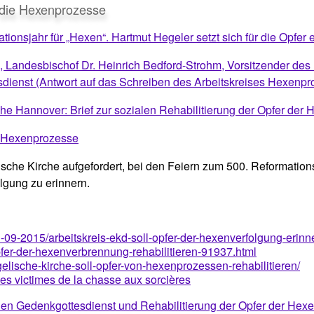
 die Hexenprozesse
onsjahr für „Hexen“. Hartmut Hegeler setzt sich für die Opfer 
 Landesbischof Dr. Heinrich Bedford-Strohm, Vorsitzender des R
dienst (Antwort auf das Schreiben des Arbeitskreises Hexenpr
he Hannover: Brief zur sozialen Rehabilitierung der Opfer der
s Hexenprozesse
sche Kirche aufgefordert, bei den Feiern zum 500. Reformation
lgung zu erinnern.
-09-2015/arbeitskreis-ekd-soll-opfer-der-hexenverfolgung-erinn
fer-der-hexenverbrennung-rehabilitieren-91937.html
lische-kirche-soll-opfer-von-hexenprozessen-rehabilitieren/
es victimes de la chasse aux sorcières
inen Gedenkgottesdienst und Rehabilitierung der Opfer der Hex