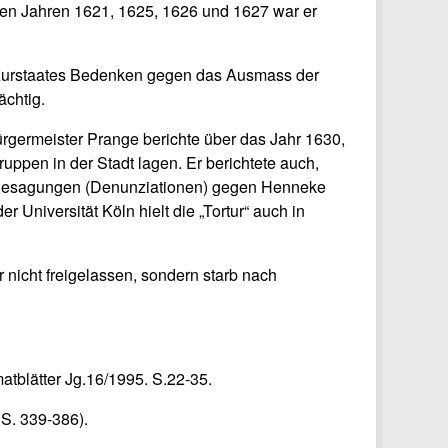
 den Jahren 1621, 1625, 1626 und 1627 war er
s Kurstaates Bedenken gegen das Ausmass der
chtig.
ürgermeister Prange berichte über das Jahr 1630,
uppen in der Stadt lagen. Er berichtete auch,
n Besagungen (Denunziationen) gegen Henneke
 Universität Köln hielt die „Tortur“ auch in
 nicht freigelassen, sondern starb nach
atblätter Jg.16/1995. S.22-35.
S. 339-386).