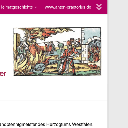
 Heimatgeschichte
www.anton-praetorius.de
r Landpfennigmeister des Herzogtums Westfalen.