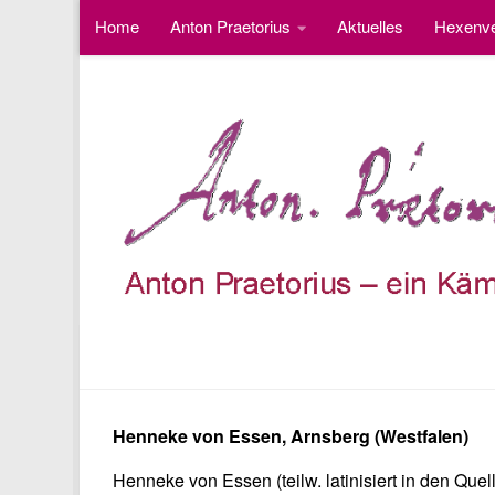
Home
Anton Praetorius
Aktuelles
Hexenve
Unter dem Inhalt
Fotos
Besucherzähler
OPFER
Henneke von Essen, Arnsberg (Westfalen)
Henneke von Essen (teilw. latinisiert in den Qu