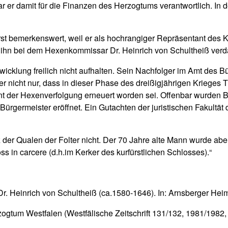
ar er damit für die Finanzen des Herzogtums verantwortlich. In
rst bemerkenswert, weil er als hochrangiger Repräsentant de
ihn bei dem Hexenkommissar Dr. Heinrich von Schultheiß verdä
wicklung freilich nicht aufhalten. Sein Nachfolger im Amt des B
r nicht nur, dass in dieser Phase des dreißigjährigen Krieges Tr
ent der Hexenverfolgung erneuert worden sei. Offenbar wurde
ermeister eröffnet. Ein Gutachten der juristischen Fakultät der
der Qualen der Folter nicht. Der 70 Jahre alte Mann wurde aber
s in carcere (d.h.im Kerker des kurfürstlichen Schlosses).“
r. Heinrich von Schultheiß (ca.1580-1646). In: Arnsberger Heim
gtum Westfalen (Westfälische Zeitschrift 131/132, 1981/1982, 