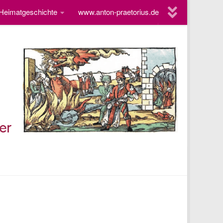
 Heimatgeschichte
www.anton-praetorius.de