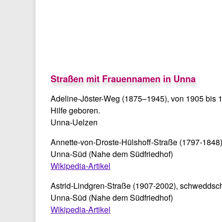
Barbaraweg
Bertha-
Elisabeth-Schwarzhaupt-Straße
Edith-S
Gertrudenstraße
Gudrun
Ingeborg-Bachmann-Straße
Inge-D
Luisenstraße
Marie-C
Ruth-und-Ellen-Weissner-Gasse
Sybil-
Straßen mit Frauennamen in Unna
Adeline-Jöster-Weg (1875–1945), von 1905 bis 1
Hilfe geboren.
Unna-Uelzen
Annette-von-Droste-Hülshoff-Straße (1797-1848)
Unna-Süd (Nahe dem Südfriedhof)
Wikipedia-Artikel
Astrid-Lindgren-Straße (1907-2002), schweddsche
Unna-Süd (Nahe dem Südfriedhof)
Wikipedia-Artikel