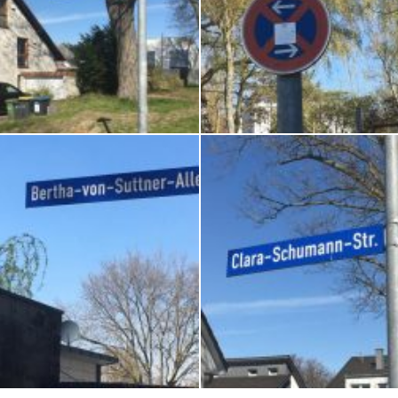
-von-Droste-Hülshoff-Straße
Astrid-Lindgren-Straße