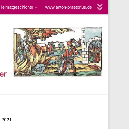
 Heimatgeschichte
www.anton-praetorius.de
1.2021.