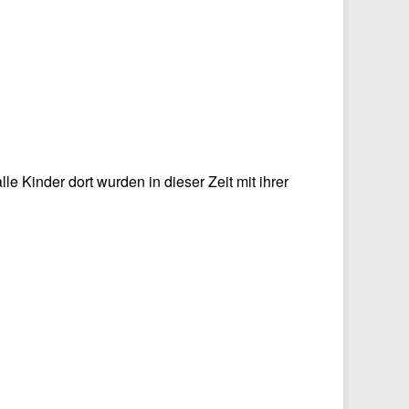
Fanny-Mendelssohn-Straße
Ida-von-Bodelschwigh-Weg
Lise-Meitner-Straße
Paula-Modersohn-Becker-Straße
Wilhelminenstraße
Kinder dort wurden in dieser Zeit mit ihrer