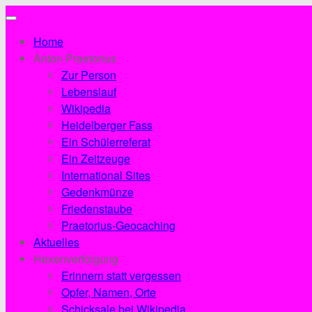
Unter
dem
Home
Inhalt
Anton Praetorius
Zur Person
Lebenslauf
Wikipedia
Heidelberger Fass
Ein Schülerreferat
Ein Zeitzeuge
International Sites
Gedenkmünze
Friedenstaube
Praetorius-Geocaching
Aktuelles
Hexenverfolgung
Erinnern statt vergessen
Opfer, Namen, Orte
Schicksale bei Wikipedia