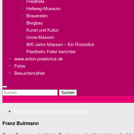
Friedhöfe
Hellweg-Museum
Brauereien
Bergbau
Kunst und Kultur
Unna-Massen
800 Jahre Massen – Ein Rückblick
Friedhelm Feiler berichtet
www.anton-praetorius.de
Fotos
Besucherzähler
Suchen
nach:
Hexenjäger,Richter,Hexenprediger
Franz Buirmann