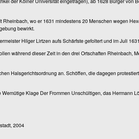
rikel der Kölner Universität eingetragen), ab 1628 Bürger von 
dt Rheinbach, wo er 1631 mindestens 20 Menschen wegen Hexere
gebung bewirkt.
eister Hilger Lirtzen aufs Schärfste gefoltert und im Juli 1631
ollen während dieser Zeit in den drei Ortschaften Rheinbach,
ichen Halsgerichtsordnung an. Schöffen, die dagegen protestier
nige Wemütige Klage Der Frommen Unschültigen, das Hermann L
stadt, 2004