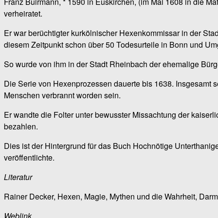
Franz Buirmann, * 1590 in Euskirchen, (im Mai 1608 in die Mat
verheiratet.
Er war berüchtigter kurkölnischer Hexenkommissar in der Sta
diesem Zeitpunkt schon über 50 Todesurteile in Bonn und Um
So wurde von ihm in der Stadt Rheinbach der ehemalige Bürgerm
Die Serie von Hexenprozessen dauerte bis 1638. Insgesamt s
Menschen verbrannt worden sein.
Er wandte die Folter unter bewusster Missachtung der kaiserl
bezahlen.
Dies ist der Hintergrund für das Buch Hochnötige Untertha
veröffentlichte.
Literatur
Rainer Decker, Hexen, Magie, Mythen und die Wahrheit, Darm
Weblink