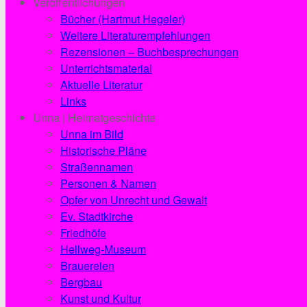
Veröffentlichungen
Bücher (Hartmut Hegeler)
Weitere Literaturempfehlungen
Rezensionen – Buchbesprechungen
Unterrichtsmaterial
Aktuelle Literatur
Links
Unna | Heimatgeschichte
Unna im Bild
Historische Pläne
Straßennamen
Personen & Namen
Opfer von Unrecht und Gewalt
Ev. Stadtkirche
Friedhöfe
Hellweg-Museum
Brauereien
Bergbau
Kunst und Kultur