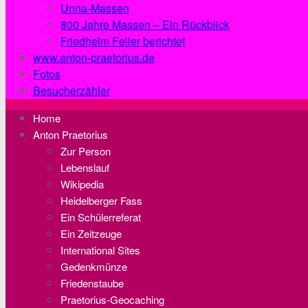
Unna-Massen
800 Jahre Massen – Ein Rückblick
Friedhelm Feiler berichtet
www.anton-praetorius.de
Fotos
Besucherzähler
Home
Anton Praetorius
Zur Person
Lebenslauf
Wikipedia
Heidelberger Fass
Ein Schülerreferat
Ein Zeitzeuge
International Sites
Gedenkmünze
Friedenstaube
Praetorius-Geocaching